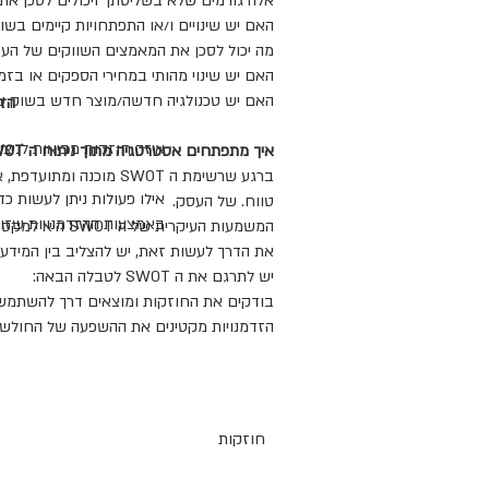
אלה גורמים שלא בשליטתך ויכולים לסכן את
האם יש שינויים ו/או התפתחויות קיימים בשו
מה יכול לסכן את המאמצים השווקים של הע
האם יש שינוי מהותי במחירי הספקים או בזמ
האם יש טכנולגיה חדשה/מוצר חדש בשוק ש
הזד
איזה חוזקות מביאות לניצו
איך מתפתחים אסטרטגיה מתוך ניתוח ה SWOT:
ברגע שרשימת ה SWOT מו
אילו פעולות ניתן לעשות כ
טווח. של העסק.
באמצעות ההזדמנויות שזוה
המשמעות העיקרי
את הדרך לעשות זאת, יש להצליב בין המידע שקיים ב SWOT - 
יש לתרגם את ה SWOT לטבלה הבאה:
בודקים את החוזקות ומוצאים דרך להשתמש ב
הזדמנויות מקטינים את ההשפעה של החולשות 
חוזקות