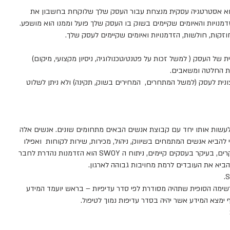
היא לעזור לך למצוא אסטרטגיה עסקית מנצחת עבור העסק שלך שלוקחת בחשבון את
נויות והאיומים שקיימים בשוק בו העסק שלך פועל וממנו הוא מושפע.
קות, חולשות, הזדמנויות ואיומים שקיימים לעסק שלך.
של העסק ( למשל זכות על פטנט/טכנולוגיה, ניסיון מקצועי, מיקום)
ות החלטה ומשאבים.
ונית לעסק (למשל המתחרים, המחירים בשוק, תקינה) ולא ניתן לשלוט
קיף מומלץ לעשות אותו יחד עם קבוצת אנשים הבאים מתחומים שונים. אנשים אלה
י להביא אנשים המתמחים בשיווק, ניהול, מכירות, שירות לקוחות ואפילו
לקוחות קיימים או פוטנציאליים. בחלק מהמקרים, בעיקר בעסקים קיימים, ניתוח ה SWOY הוא הזדמנות נהדרת לחבר
הביא את העובדים לרמת מחויבות גבוהה לארגון.
 ניתן ליצור את הרשימה הסופית שתהיה מסודרת לפי סדר עדיפיות – בראש יועמד המידע
 ימצא המידע אשר יהיה בסדר עדיפות נמוך לטיפול.