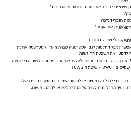
 העסק?
ק שיכולים להוריד את רמת ההכנסות או הרווחים?
סק?
ינות חומרי הגלם?
יכול לסכן את העסק?
מנויות
ל מקסימלי של הזדמנויות
כנה ומתועדפת, אפשר לקבל החלטות לגבי אסטרטגיה קצרת מועד ואסטרטגיה ארוכת
די להקטין את השפעת החולשות
ו.
ת של ה SWOT היא למקסם את החוזקות וההזדמנויות ולמזער את הסיכונים והחולשות. כדי למצוא
שיטת ה TOWS:
הם כדי לנצל הזדמנויות או למזער איומים. בהמשך בודקים אילו
, ואיך מחזקים חולשות על מנת להקטין או להימנע מאיום.