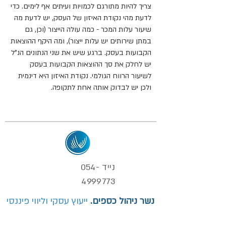
צריך להיות מתורגם לכמויות ועיתים אף לימים. כדי
לדעת מהי נקודת האיזון של העסק, יש לדעת מה
שיעור עלות המכר - כמה עולה הייצור (וכן, גם
במתן שירותים יש עלות ייצור), ומה היקף ההוצאות
הקבועות בעסק. ברגע שיש את שני הנתונים הנ"ל
יש לחלק את סך ההוצאות הקבועות בעסק
לשיעור הרווח הגולמי. נקודת האיזון היא דינמית
ולכן יש לבדוק אותה אחת לתקופה.
נייד
054-
4999773
נשר ניהול כספים.
ייעוץ עסקי וליווי פיננסי
info@nesher-finance.co.il