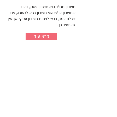
חשבון חח"ד הוא חשבון עסקי, בעוד
שחשבון עו"ש הוא חשבון רגיל. לכאורה, אם
יש לנו עסק, כדאי לפתוח חשבון עסקי. אך אין
זה תמיד כך.
קרא עוד
האם כדאי לפתוח חשבון בנק נוסף
לעסק?
העסק בצמיחה? פותחים פעילות חדשה? יש
מקום לשקול לפתוח חשבון בנק נוסף. מדוע?
כדי להכין את הקרקע למגוון אפשרויות מימון
שתצטרכו בעתיד, כדי ליצור תחרות בין
הבנקים השונים, כדי להגדיל את האובליגו בלי
בטחונות.