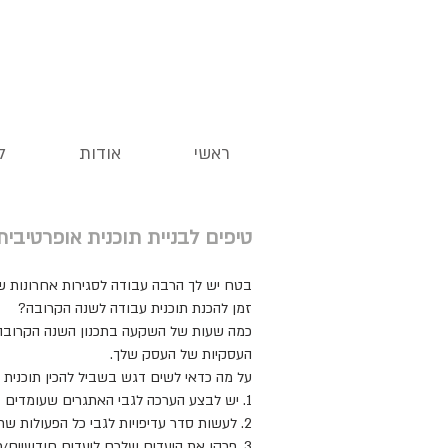
ראשי
אודות
ל
טיפים לבניית תוכנית אופרטיבית לש
בטח יש לך הרבה עבודה לסגירות אחרונות 
זמן להכנת תוכנית עבודה לשנה הקרובה?
כמה שעות של השקעה בתכנון השנה הקרובה,
העסקיות של העסק שלך.
על מה כדאי לשים דגש בשביל להכין תוכנית
1. יש לבצע הערכה לגבי האתגרים שעומדים בפניהם בשנה הקרובה
2. לעשות סדר עדיפויות לגבי כל הפעולות שתכננת לנקוט
3. פרקו את היעדים שלכם ליעדים חודשיים/רבעוניים כדי שתוכלו לעקוב אחריהם