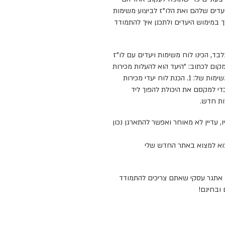
לך במימוש היעדים ולתכנן איך להתמודד
ד, הכינו לוח משימות ויעדים עם לו"ז
ם לכתוב: "היעד הוא להעלות מכירות
ב 20% עד סוף השנה", יש לפרק את ניעד למשימות של: 1. הכנת לוח יעדי מכירות
קוח כדי למקסם את היכולת להפוך ליד
תם על שנת 2020 עד עכשיו, עדיין לא מאוחר ואפשר להתארגן נכון
מצוא למצוא באתר החדש שלי
 אתגר עסקי שאתם צריכים להתמודד
ובחינם!