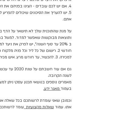
4. אם יש לכם עובדים - הציגו בפניהם את היעדים שלהם ואת הלו"ז לביצוע משימות
5. יש להעריך את הסיכונים שיכולים להפריע 
אתם.
על מנת שהתוכנית שלך לא תישאר על הדף בלב
ותוצאות מבוקשות שאפשר למדוד. למשל במקו
חודשי 2. רישום של כל ליד וכל פניה מל
למכירה. 3. להכשיר, עד חודש מרץ, איש מכירות חדש.
גם אם עוד חשב
לשנה הקרובה.
מאמרים נוספים בנושאי תכנון עסקי ניתן ל
בעמוד
מאגר ידע.
וכמובן שאני עומדת לרשותכם בכל שאלה או
אתו. עמוד
שאלות מקצועיות
עומד לרשותכם 