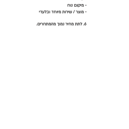
- מיקום נוח
- מוצר / שירות מיוחד ובלעדי
6. לתת מחיר נמוך מהמתחרים.
אם החלטתם שהמיצוב שלכם יהיה נמוך, אתם
צריכים להבין שמרווח הרווח שלכם פר מוצר יהיה
נמוך ולכן יש להקפיד על צמצום בעלויות, למשל:
- מיקום לא יקר
- שליטה וצמצום בעלויות המלאי
- כל הליך הפרסום צריך להתמקד ב "מחירים
מיוחדים"
- ליצור קו מוצרים מוגבל בשביל לגרום למלאי
מהיר
- לצמצם או לבטל את השירותים הנוספים.
טיפ – בעוד שיש עסקים שיכולים להצליח מאד
באסטרטגיה של מחיר זול – ראו את כל החנויות
המקוונות – זה יכול להיות קשה לתחזק
אסטרטגיה כזאת. מדוע? בגלל שהמעקב