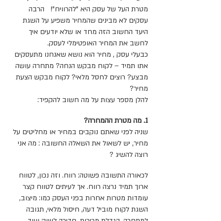
מטרת העל של עסק היא "להרוויח"! הרבה
עסקים לא מבינים שהמחיר משפיע על השגת
היעד החשוב הזה מחד או שלא יודעים איך
לחשב את המחיר האופטימלי לעסק.
כבעלי עסק , מחיר הוא נושא שאנחנו מתעסקים
אתו תמיד – לקוח מבקש הנחה? מתחרה עושה
מבצע? רוצים לחסל מלאי? לקוח מבקש הצעת
מחיר?
להלן מספר עצות על מה חשוב להקפיד:
1. מה מטרת ההמחרה?
שניה לפני שאתם נוקבים במחיר או מחליטים על
מחיר, יש לשאול את השאלה החשובה : מה אני
רוצה להשיג ?
לכאורה התשובה פשוטה: רווח. וזה נכון, לטווח
ארוך תמיד נרצה רווח. אך לעיתים לטווח קצר
עומדות מטרות אחרות בפני העסק כמו: מיצוב,
השגת לקוח מוביל דעה, חיסול מלאי, תגובה
למתחרה, הגדלת מכירות, חדירה לשוק ועוד.