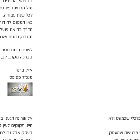
גם ניהול התזרים ה
מול תחזיות פיננסי
לכל שנת עבודה.
כאן המקום להודות
הדרך בה את פועלת 
תגובה, נכונות ואכפ
לשנים רבות נוספו
בברכה מקרב לב,
אייל ברנר,
מנכ"ל פסיפס
לכלי שכמעט ולא
אל שרונה הגענו בע
היינו זקוקים לעין
 מרגישה שהעסק
בעסק
אבל גם לחש
 ויש תחושה של
החיבור היה מיידי,