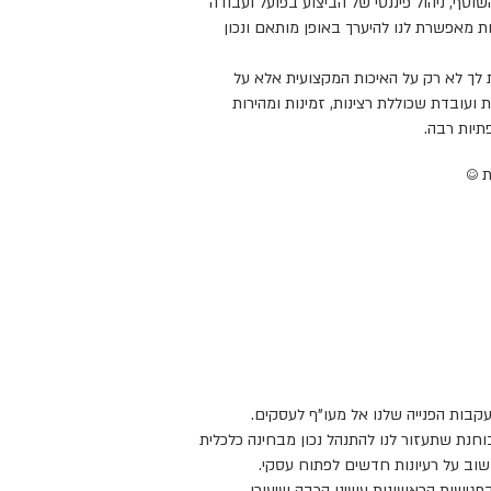
שוטף, ניהול פיננסי של הביצוע בפועל ועבודה
ות מאפשרת לנו להיערך באופן מותאם ונכון
 לך לא רק על האיכות המקצועית אלא על
ועובדת שכוללת רצינות, זמינות ומהירות
תיות רבה.
ת ☺
קבות הפנייה שלנו אל מעו"ף לעסקים.
 בוחנת שתעזור לנו להתנהל נכון מבחינה כלכלית
וב על רעיונות חדשים לפתוח עסקי.
 בפגישות הראשונות עשינו הרבה שיעורי