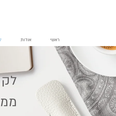
ראשי
אודות
ל
לקו
ממל