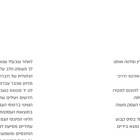
 ומלווה אותנו
לאחר שבע!!! שנות
לך מעומק הלב על ה
ירגוני ודרכי
הניהולית של חברת
היכנס למקירו
לנו יד מכוונת כשבא
תה.
חדשים ויעילים שה
י העסק משנה
השינוי בדפוסי העבו
בתוצאות העסקיות 
ל בסיס קבוע
הליווי הפיננסי הצמ
מצא בידיים
עתידיים מסייעת לנ
הפיננסיים ומשמעות